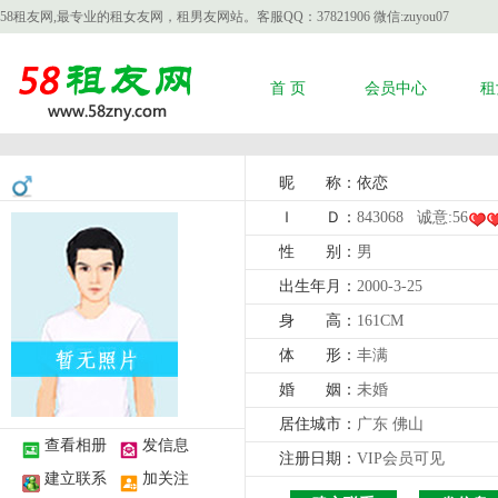
58租友网,最专业的租女友网，租男友网站。客服QQ：37821906 微信:zuyou07
首 页
会员中心
租
昵 称：依恋
Ｉ Ｄ：
843068
诚意:56
性 别：
男
出生年月：
2000-3-25
身 高：
161CM
体 形：
丰满
婚 姻：
未婚
居住城市：
广东 佛山
查看相册
发信息
注册日期：
VIP会员可见
建立联系
加关注