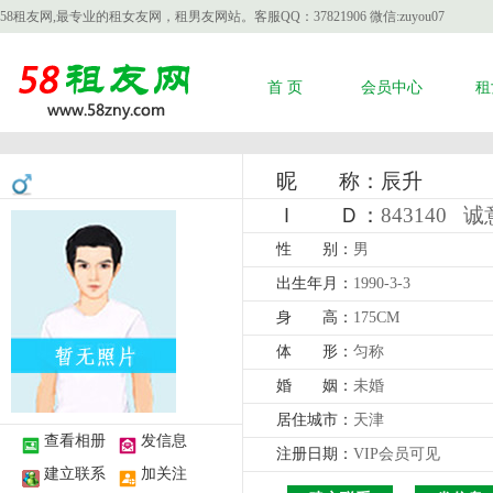
58租友网,最专业的租女友网，租男友网站。客服QQ：37821906 微信:zuyou07
首 页
会员中心
租
昵 称：辰升
Ｉ Ｄ：
843140
诚意
性 别：
男
出生年月：
1990-3-3
身 高：
175CM
体 形：
匀称
婚 姻：
未婚
居住城市：
天津
查看相册
发信息
注册日期：
VIP会员可见
建立联系
加关注