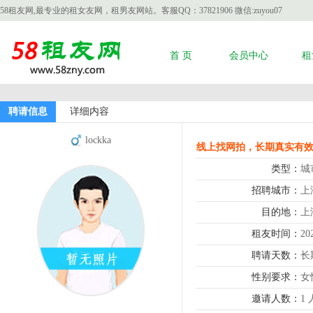
58租友网,最专业的租女友网，租男友网站。客服QQ：37821906 微信:zuyou07
首 页
会员中心
租
聘请信息
详细内容
lockka
线上找网拍，长期真实有
类型：
城
招聘城市：
上
目的地：
上
租友时间：
20
聘请天数：
长
性别要求：
女
邀请人数：
1 